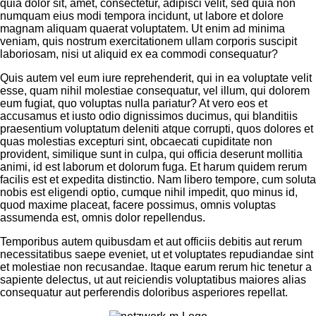
quia dolor sit, amet, consectetur, adipisci velit, sed quia non
numquam eius modi tempora incidunt, ut labore et dolore
magnam aliquam quaerat voluptatem. Ut enim ad minima
veniam, quis nostrum exercitationem ullam corporis suscipit
laboriosam, nisi ut aliquid ex ea commodi consequatur?
Quis autem vel eum iure reprehenderit, qui in ea voluptate velit
esse, quam nihil molestiae consequatur, vel illum, qui dolorem
eum fugiat, quo voluptas nulla pariatur? At vero eos et
accusamus et iusto odio dignissimos ducimus, qui blanditiis
praesentium voluptatum deleniti atque corrupti, quos dolores et
quas molestias excepturi sint, obcaecati cupiditate non
provident, similique sunt in culpa, qui officia deserunt mollitia
animi, id est laborum et dolorum fuga. Et harum quidem rerum
facilis est et expedita distinctio. Nam libero tempore, cum soluta
nobis est eligendi optio, cumque nihil impedit, quo minus id,
quod maxime placeat, facere possimus, omnis voluptas
assumenda est, omnis dolor repellendus.
Temporibus autem quibusdam et aut officiis debitis aut rerum
necessitatibus saepe eveniet, ut et voluptates repudiandae sint
et molestiae non recusandae. Itaque earum rerum hic tenetur a
sapiente delectus, ut aut reiciendis voluptatibus maiores alias
consequatur aut perferendis doloribus asperiores repellat.