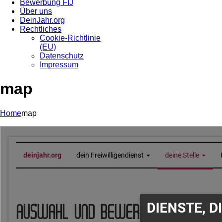
Bewerbung FIJ
Über uns
DeinJahr.org
Rechtliches
Cookie-Richtlinie
(EU)
Datenschutz
Impressum
map
Home
map