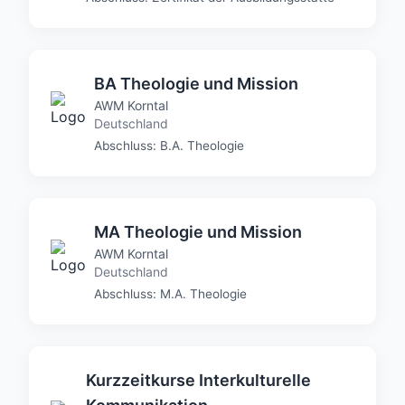
Bibelschule, Zertifikat der Musikakademie,
Zertifikat der Missionsschule, B.A.
Gemeindepädagogik, Zertifikat der
Evangelistenschule, Zertifikat des Seminars, B.A.
BA Theologie und Mission
Soziale Arbeit, M.A. Christliche Spiritualität
Einzigartige Werte für bafoeg_eligible: 1, 0
AWM Korntal
Einzigartige Werte für fees_per_year: 4500.00,
Deutschland
5000.00, 500.00, 2000.00, 3200.00, 2800.00,
Abschluss: B.A. Theologie
1500.00, 2500.00, 3000.00, 4800.00, 5200.00,
2900.00, 5500.00, 4000.00, 4200.00, 3800.00,
600.00, 1200.00, 3500.00
Einzigartige Werte für students: 80, 30, 50, 25,
100, 20, 15, 60, 70, 90, 120, 40
MA Theologie und Mission
Einzigartige Werte für format: Berufsbegleitend,
AWM Korntal
Vollzeit/berufsbegleitend, Kurzzeit,
Deutschland
Vollzeit/Teilzeit, Vollzeit, Fern-/Präsenz,
Abschluss: M.A. Theologie
Vollzeit/Fernstudium, Fernstudium
Einzigartige Werte für denomination: Evangelikal,
Nazarener, Baptisten, Methodistisch,
Reformatorisch
Einzigartige Werte für country: Deutschland,
Kurzzeitkurse Interkulturelle
Schweiz, Österreich