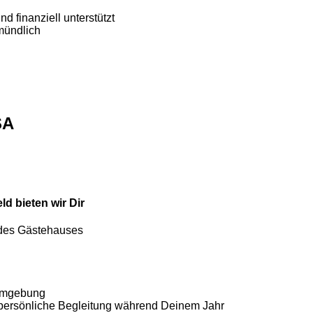
d finanziell unterstützt
 mündlich
SA
d bieten wir Dir
 des Gästehauses
 Umgebung
 persönliche Begleitung während Deinem Jahr